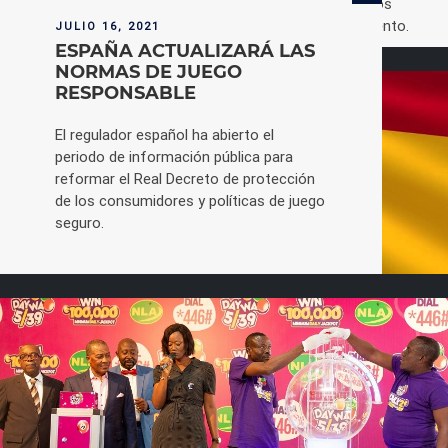
La expansión del coronavirus COVID-19 ha obligado a los
organizadores de G2E Asia en Macao a posponer el evento.
JULIO 16, 2021
ESPAÑA ACTUALIZARÁ LAS
NORMAS DE JUEGO
RESPONSABLE
El regulador español ha abierto el
periodo de información pública para
reformar el Real Decreto de protección
de los consumidores y políticas de juego
seguro.