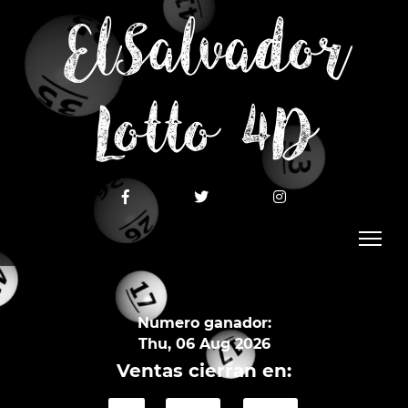
ElSalvador
Lotto 4D
Numero ganador:
Thu, 06 Aug 2026
Ventas cierran en: