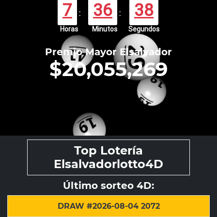
7
36
38
:
:
Horas
Minutos
Segundos
Premio Mayor Elsalvador
$20,055,269
Top Lotería
Elsalvadorlotto4D
Último sorteo 4D:
DRAW #2026-08-04 2072